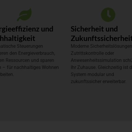
rgieeffizienz und
Sicherheit und
hhaltigkeit
Zukunftssicherhei
atische Steuerungen
Moderne Sicherheitslösungen
eren den Energieverbrauch,
Zutrittskontrolle oder
en Ressourcen und sparen
Anwesenheitssimulation sch
n – für nachhaltiges Wohnen
Ihr Zuhause. Gleichzeitig ist 
beiten.
System modular und
zukunftssicher erweiterbar.