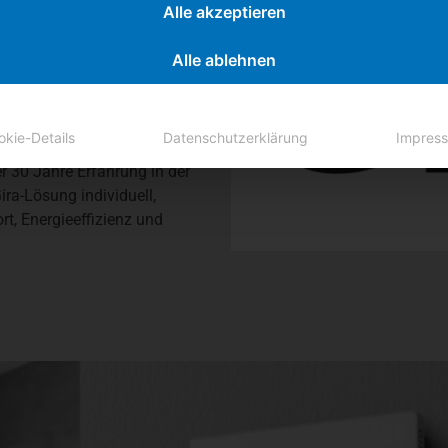
nehmen steht seit über 100
Alle akzeptieren
t-Home-Lösungen. Ob Schalter,
eme – mit Gira lassen sich
Alle ablehnen
d viele weitere Funktionen
okie-Details
Datenschutzerklärung
Impres
n wir die Systeme nahtlos in Ihr
 30 Jahre Erfahrung in der
ira-Lösung individuell,
t, Energieeffizienz und