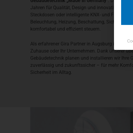
Gebäudetechnik „Made in Germany“
. Das Unter
Jahren für Qualität, Design und innovative Smar
Steckdosen oder intelligente KNX- und Funk-Syst
Beleuchtung, Heizung, Beschattung, Sicherheit un
komfortabel und effizient steuern.
Co
Als erfahrener Gira Partner in Augsburg integriere
Zuhause oder Ihr Unternehmen. Dank unserer über
Gebäudetechnik planen und installieren wir Ihre G
zuverlässig und zukunftssicher – für mehr Komfor
Sicherheit im Alltag.