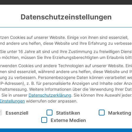
Datenschutzeinstellungen
LEISTUNGEN
REFER
tzen Cookies auf unserer Website. Einige von ihnen sind essenziell,
nd andere uns helfen, diese Website und Ihre Erfahrung zu verbesse
ie unter 16 Jahre alt sind und Ihre Zustimmung zu freiwilligen Diens
 möchten, müssen Sie Ihre Erziehungsberechtigten um Erlaubnis bitt
erwenden Cookies und andere Technologien auf unserer Website. Ein
nen sind essenziell, während andere uns helfen, diese Website und I
rung zu verbessern.
Personenbezogene Daten können verarbeitet w
ira Partner in Augsbur
 IP-Adressen), z. B. für personalisierte Anzeigen und Inhalte oder An
nhaltsmessung.
Weitere Informationen über die Verwendung Ihrer Da
 Sie in unserer
Datenschutzerklärung
.
Sie können Ihre Auswahl jeder
Einstellungen
widerrufen oder anpassen.
­technik
lgt eine Liste der Service-Gruppen, für die eine Einwilligu
Essenziell
Statistiken
Marketing
Externe Medien
ne Elektro- und