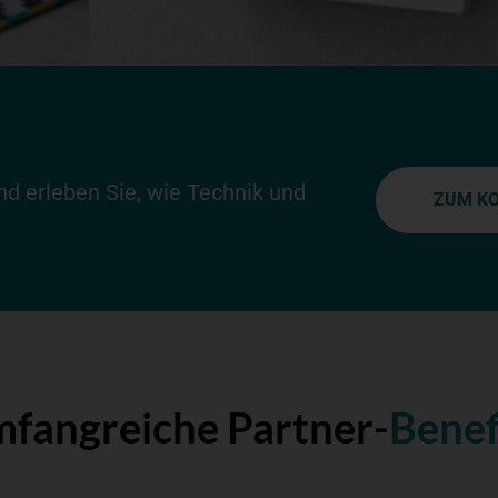
und erleben Sie, wie Technik und
ZUM K
fangreiche Partner-
Benef