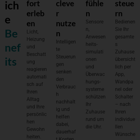
fort
cleve
fühle
steue
ich
erleb
r
n
rn
e
en
nutze
Sensore
Bedienen
n,
Sie Ihr
Be
n
Licht,
Anwesen
gesamte
Heizung
Intelligen
nef
heits­
s
und
te
simulati
Zuhause
Beschatt
Steuerun
its
onen
übersicht
ung
gen
und
lich per
reagieren
senken
Überwac
App,
automati
den
hungs­
Wandpa
sch auf
Verbrauc
systeme
nel oder
Ihren
h
schützen
Schalter
Alltag
nachhalt
Ihr
– nach
und Ihre
ig und
Zuhause
Ihren
persönlic
helfen
rund um
individue
hen
dabei,
die Uhr.
llen
Gewohn
dauerhaf
Wünsche
heiten.
t Kosten