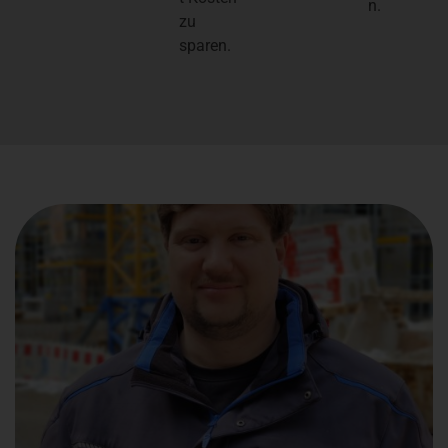
n.
zu
sparen.