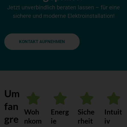
Jetzt unverbindlich beraten lassen – für eine
sichere und moderne Elektroinstallation!
KONTAKT AUFNEHMEN
Um
fan
Woh
Energ
Siche
Intuit
gre
nkom
ie
rheit
iv