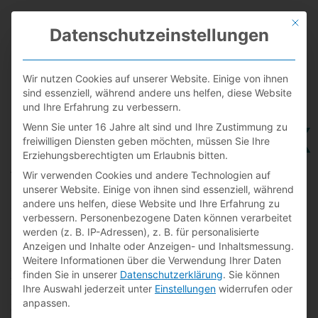
Zum
MAI
Inhalt
Mit di
Datenschutzeinstellungen
springen
MEN
Wir nutzen Cookies auf unserer Website. Einige von ihnen
sind essenziell, während andere uns helfen, diese Website
und Ihre Erfahrung zu verbessern.
Smart Home & KNX
Wenn Sie unter 16 Jahre alt sind und Ihre Zustimmung zu
freiwilligen Diensten geben möchten, müssen Sie Ihre
Erziehungsberechtigten um Erlaubnis bitten.
Wenn Ihr Zuhause
Wir verwenden Cookies und andere Technologien auf
unserer Website. Einige von ihnen sind essenziell, während
andere uns helfen, diese Website und Ihre Erfahrung zu
mitdenkt
verbessern.
Personenbezogene Daten können verarbeitet
werden (z. B. IP-Adressen), z. B. für personalisierte
Anzeigen und Inhalte oder Anzeigen- und Inhaltsmessung.
Ein Smart Home ist mehr als nur Technik – es ist ein
Weitere Informationen über die Verwendung Ihrer Daten
Zuhause, das mitdenkt. Licht, Heizung, Beschattung oder
finden Sie in unserer
Datenschutzerklärung
.
Sie können
Ihre Auswahl jederzeit unter
Einstellungen
widerrufen oder
Sicherheit lassen sich heute intelligent vernetzen und
anpassen.
genau auf Ihre persönlichen Gewohnheiten abstimmen.