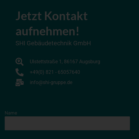
Jetzt Kontakt
aufnehmen!
SHI Gebäudetechnik GmbH
Ulstettstraße 1, 86167 Augsburg
+49(0) 821 - 65057640
info@shi-gruppe.de
Bitte
Bitte
lasse
lasse
Name
dieses
dieses
Feld
Feld
leer.
leer.